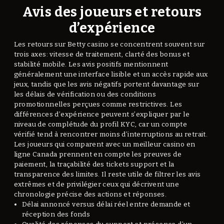
Avis des joueurs et retours
d’expérience
Les retours sur Betty casino se concentrent souvent sur
trois axes: vitesse de traitement, clarté des bonus et
stabilité mobile. Les avis positifs mentionnent
généralement une interface lisible et un accès rapide aux
jeux, tandis que les avis négatifs portent davantage sur
les délais de vérification ou des conditions
promotionnelles perçues comme restrictives. Les
différences d’expérience peuvent s’expliquer par le
niveau de complétude du profil KYC, car un compte
vérifié tend à rencontrer moins d’interruptions au retrait.
Les joueurs qui comparent avec un meilleur casino en
ligne Canada prennent en compte les preuves de
paiement, la traçabilité des tickets support et la
transparence des limites. Il reste utile de filtrer les avis
extrêmes et de privilégier ceux qui décrivent une
chronologie précise des actions et réponses.
Délai annoncé versus délai réel entre demande et
réception des fonds