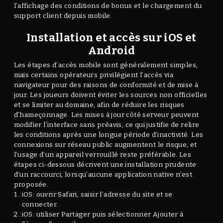
l’affichage des conditions de bonus et le chargement du
support client depuis mobile.
Installation et accès sur iOS et
Android
Les étapes d’accès mobile sont généralement simples,
mais certains opérateurs privilégient l’accès via
navigateur pour des raisons de conformité et de mise à
jour. Les joueurs doivent éviter les sources non officielles
et se limiter au domaine, afin de réduire les risques
d’hameçonnage. Les mises à jour côté serveur peuvent
modifier l’interface sans préavis, ce qui justifie de relire
les conditions après une longue période d’inactivité. Les
connexions sur réseau public augmentent le risque, et
l’usage d’un appareil verrouillé reste préférable. Les
étapes ci-dessous décrivent une installation prudente
d’un raccourci, lorsqu’aucune application native n’est
proposée.
iOS: ouvrir Safari, saisir l’adresse du site et se
connecter.
iOS: utiliser Partager puis sélectionner Ajouter à