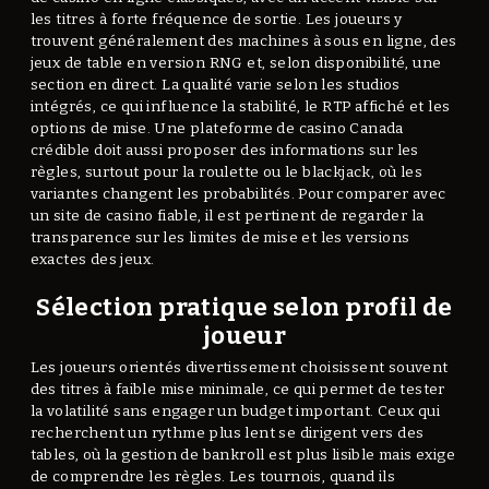
les titres à forte fréquence de sortie. Les joueurs y
trouvent généralement des machines à sous en ligne, des
jeux de table en version RNG et, selon disponibilité, une
section en direct. La qualité varie selon les studios
intégrés, ce qui influence la stabilité, le RTP affiché et les
options de mise. Une plateforme de casino Canada
crédible doit aussi proposer des informations sur les
règles, surtout pour la roulette ou le blackjack, où les
variantes changent les probabilités. Pour comparer avec
un site de casino fiable, il est pertinent de regarder la
transparence sur les limites de mise et les versions
exactes des jeux.
Sélection pratique selon profil de
joueur
Les joueurs orientés divertissement choisissent souvent
des titres à faible mise minimale, ce qui permet de tester
la volatilité sans engager un budget important. Ceux qui
recherchent un rythme plus lent se dirigent vers des
tables, où la gestion de bankroll est plus lisible mais exige
de comprendre les règles. Les tournois, quand ils