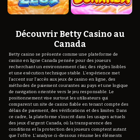
DEMO
DEMO
Découvrir Betty Casino au
Canada
Betty casino se présente comme une plateforme de
casino en ligne Canada pensée pour des joueurs
recherchant un environnement clair, des règles lisibles
et une exécution technique stable. L’expérience met
l’accent sur l’accès aux jeux de casino en ligne, des
méthodes de paiement courantes au pays et une logique
de navigation orientée vers le jeu responsable. Le
positionnement vise surtout les utilisateurs qui
comparent un site de casino fiable en tenant compte des
délais de paiement, des vérifications et des limites. Dans
ce cadre, la plateforme s’inscrit dans les usages actuels
des jeux d’argent Canada, où la transparence des
conditions et la protection des joueurs comptent autant
que l’offre. L’analyse ci-dessous résume les éléments