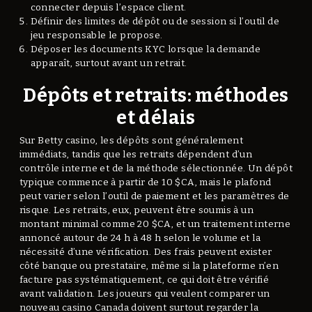
connecter depuis l’espace client.
Définir des limites de dépôt ou de session si l’outil de
jeu responsable le propose.
Déposer les documents KYC lorsque la demande
apparaît, surtout avant un retrait.
Dépôts et retraits: méthodes
et délais
Sur Betty casino, les dépôts sont généralement
immédiats, tandis que les retraits dépendent d’un
contrôle interne et de la méthode sélectionnée. Un dépôt
typique commence à partir de 10 $CA, mais le plafond
peut varier selon l’outil de paiement et les paramètres de
risque. Les retraits, eux, peuvent être soumis à un
montant minimal comme 20 $CA, et un traitement interne
annoncé autour de 24 h à 48 h selon le volume et la
nécessité d’une vérification. Des frais peuvent exister
côté banque ou prestataire, même si la plateforme n’en
facture pas systématiquement, ce qui doit être vérifié
avant validation. Les joueurs qui veulent comparer un
nouveau casino Canada doivent surtout regarder la