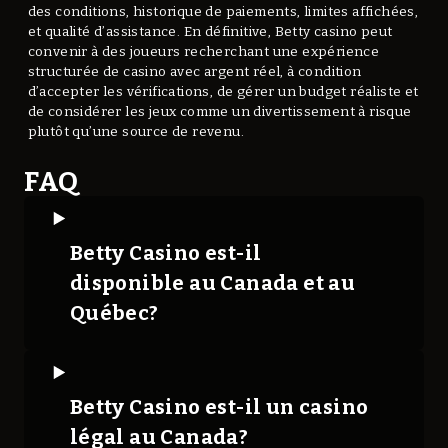
des conditions, historique de paiements, limites affichées,
et qualité d’assistance. En définitive, Betty casino peut
convenir à des joueurs recherchant une expérience
structurée de casino avec argent réel, à condition
d’accepter les vérifications, de gérer un budget réaliste et
de considérer les jeux comme un divertissement à risque
plutôt qu’une source de revenu.
FAQ
Betty Casino est-il
disponible au Canada et au
Québec?
Betty Casino est-il un casino
légal au Canada?