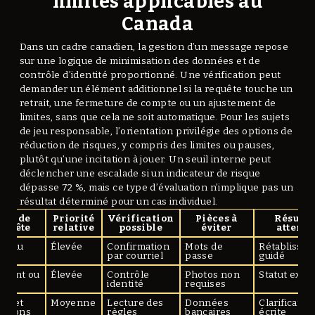
limites applicables au
Canada
Dans un cadre canadien, la gestion d’un message repose
sur une logique de minimisation des données et de
contrôle d’identité proportionné. Une vérification peut
demander un élément additionnel si la requête touche un
retrait, une fermeture de compte ou un ajustement de
limites, sans que cela ne soit automatique. Pour les sujets
de jeu responsable, l’orientation privilégie des options de
réduction de risques, y compris des limites ou pauses,
plutôt qu’une incitation à jouer. Un seuil interne peut
déclencher une escalade si un indicateur de risque
dépasse 72 %, mais ce type d’évaluation n’implique pas un
résultat déterminé pour un cas individuel.
ype de
Priorité
Vérification
Pièces à
Résulta
equête
relative
possible
éviter
attend
ès au
Élevée
Confirmation
Mots de
Rétablisse
pte
par courriel
passe
guidé
ement ou
Élevée
Contrôle
Photos non
Statut expl
ait
identité
requises
us et
Moyenne
Lecture des
Données
Clarificatio
ditions
règles
bancaires
écrite