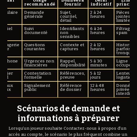
Canal
Usage
Données à
Délai
Limite
recommandé
fournir
indicatif
principa
rmulaire
Demande
Sujet,
2 à 24
Pièces
eb
générale
courriel,
heures
jointes
détail
limitées
urriel
Suivi
Identifiants
6 à 24
Filtrage a
documenté
non
heures
spam
sensibles
essagerie
Questions
Contexte et
2 à 12
Historiqu
 site
courantes
captures
heures
parfois
tronqué
éléphone
Urgences non
Rappel,
5 à 30
Ligne
financières
disponibilité
minutes
occupée
urrier
Contestation
Références,
5 à 12
Lenteur
stal
formelle
preuve
jours
logistique
éseaux
Signalement
Référence
12 à 48
Données
ciaux
public
de dossier
heures
privées
interdites
Scénarios de demande et
informations à préparer
Lorsqu’un joueur souhaite Contactez-nous à propos d’un
accès au compte, le scénario le plus fréquent combine un