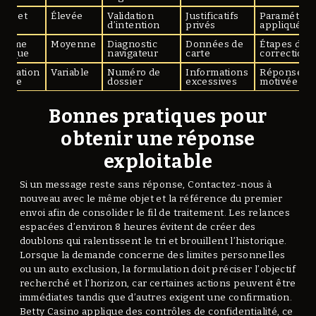
tes et
Élevée
Validation
Justificatifs
Paramétrag
ses
d’intention
privés
appliqué
blème
Moyenne
Diagnostic
Données de
Étapes de
hnique
navigateur
carte
correction
lamation
Variable
Numéro de
Informations
Réponse
melle
dossier
excessives
motivée
Bonnes pratiques pour
obtenir une réponse
exploitable
Si un message reste sans réponse, Contactez-nous à
nouveau avec le même objet et la référence du premier
envoi afin de consolider le fil de traitement. Les relances
espacées d’environ 8 heures évitent de créer des
doublons qui ralentissent le tri et brouillent l’historique.
Lorsque la demande concerne des limites personnelles
ou un auto exclusion, la formulation doit préciser l’objectif
recherché et l’horizon, car certaines actions peuvent être
immédiates tandis que d’autres exigent une confirmation.
Betty Casino applique des contrôles de confidentialité, ce